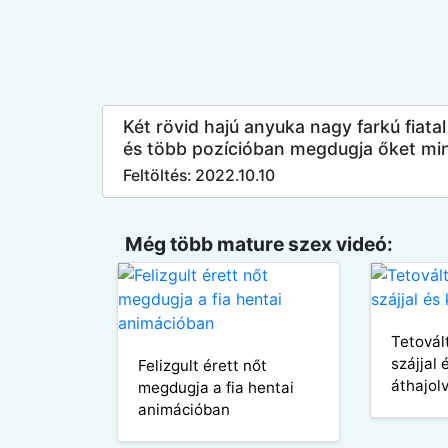
Két rövid hajú anyuka nagy farkú fiata
és több pozícióban megdugja őket mi
Feltöltés: 2022.10.10
Még több mature szex videó:
Tetovál
szájjal
Felizgult érett nőt
áthajol
megdugja a fia hentai
animációban