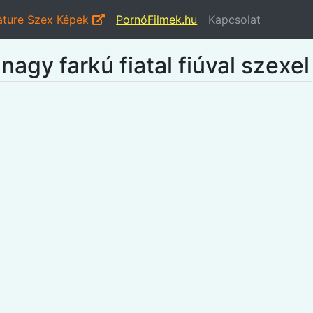
ture Szex Képek
PornóFilmek.hu
Kapcsolat
nagy farkú fiatal fiúval szexel