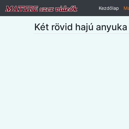
Kezdőlap
Ma
Két rövid hajú anyuka 