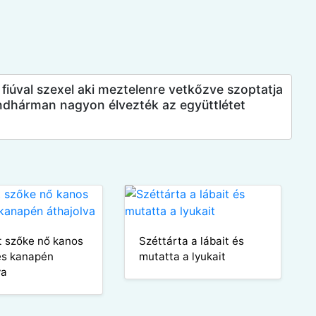
l fiúval szexel aki meztelenre vetkőzve szoptatja
ndhárman nagyon élvezték az együttlétet
t szőke nő kanos
Széttárta a lábait és
 és kanapén
mutatta a lyukait
va