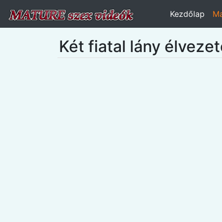
Kezdőlap
Ma
Két fiatal lány élveze