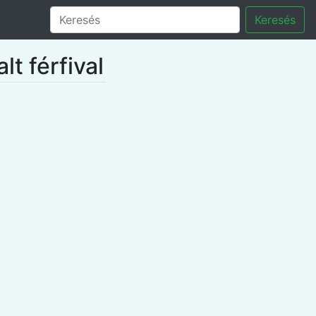
Keresés
t férfival