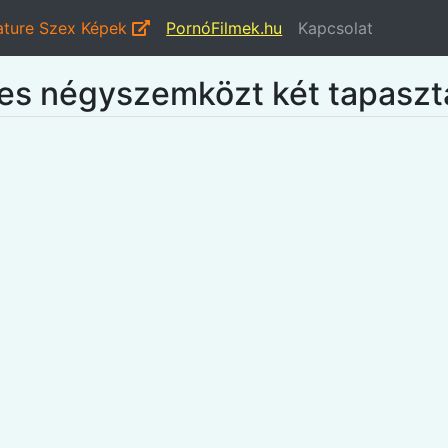
ture Szex Képek
PornóFilmek.hu
Kapcsolat
tes négyszemközt két tapasztal