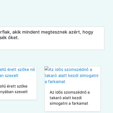
férfiak, akik mindent megtesznek azért, hogy
sék őket.
llű érett szőke
snyában szexelt
Az idős szomszédnő a
takaró alatt kezdi
simogatni a farkamat