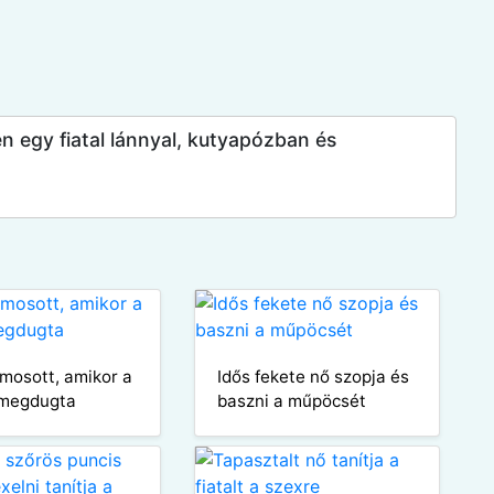
en egy fiatal lánnyal, kutyapózban és
 mosott, amikor a
Idős fekete nő szopja és
 megdugta
baszni a műpöcsét