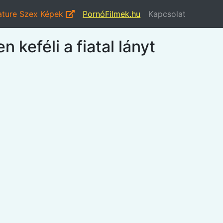
ture Szex Képek
PornóFilmek.hu
Kapcsolat
 keféli a fiatal lányt