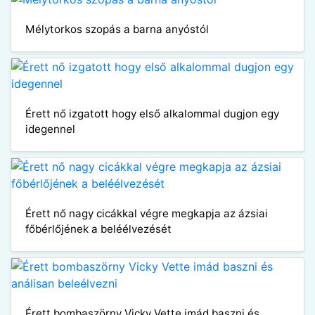
Mélytorkos szopás a barna anyóstól
Érett nő izgatott hogy első alkalommal dugjon egy
idegennel
Érett nő nagy cicákkal végre megkapja az ázsiai
főbérlőjének a beléélvezését
Érett bombaszörny Vicky Vette imád baszni és