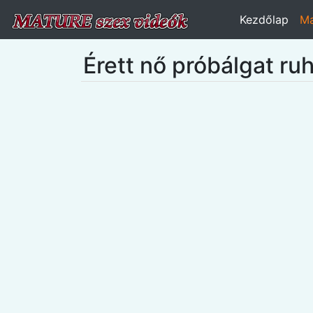
Kezdőlap
Ma
Érett nő próbálgat ru