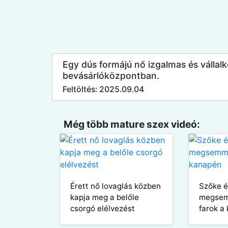
Egy dús formájú nő izgalmas és válla
bevásárlóközpontban.
Feltöltés: 2025.09.04
Még több mature szex videó:
Érett nő lovaglás közben
Szőke é
kapja meg a belőle
megsem
csorgó elélvezést
farok a