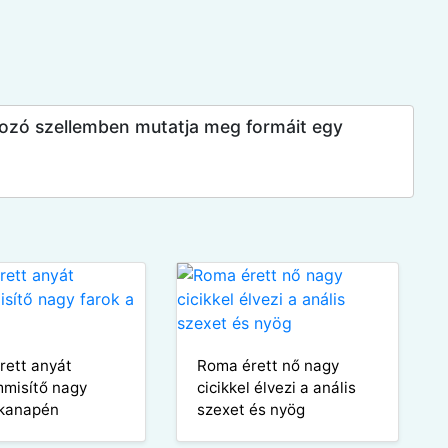
lkozó szellemben mutatja meg formáit egy
rett anyát
Roma érett nő nagy
misítő nagy
cicikkel élvezi a anális
 kanapén
szexet és nyög