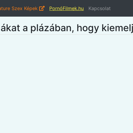
ture Szex Képek
PornóFilmek.hu
Kapcsolat
hákat a plázában, hogy kiemelj