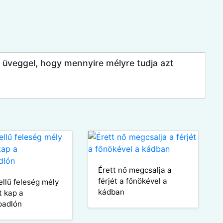
y üveggel, hogy mennyire mélyre tudja azt
Érett nő megcsalja a
férjét a főnökével a
llű feleség mély
kádban
t kap a
padlón