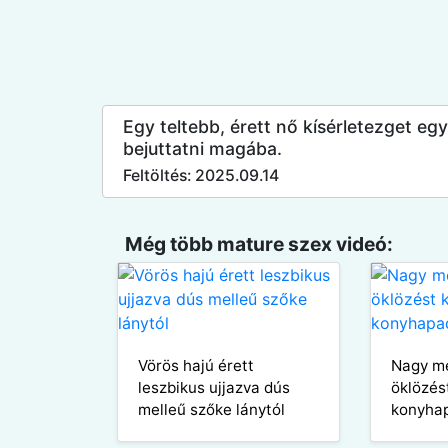
Egy teltebb, érett nő kísérletezget eg
bejuttatni magába.
Feltöltés: 2025.09.14
Még több mature szex videó:
Vörös hajú érett
Nagy me
leszbikus ujjazva dús
öklözés
melleű szőke lánytól
konyha