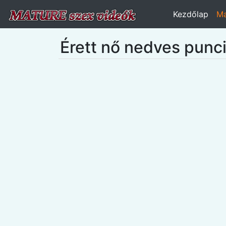
Kezdőlap
Ma
Érett nő nedves punc