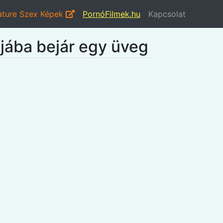
ture Szex Képek
PornóFilmek.hu
Kapcsolat
ijába bejár egy üveg