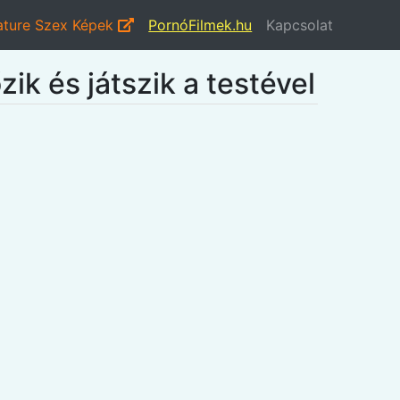
ture Szex Képek
PornóFilmek.hu
Kapcsolat
zik és játszik a testével