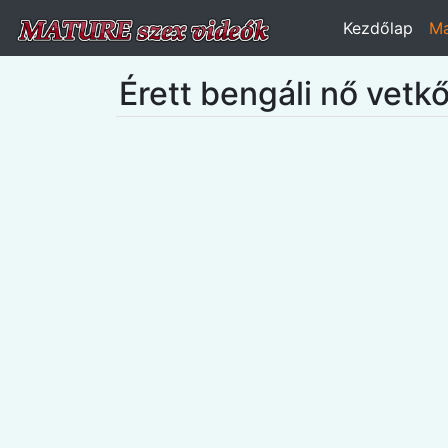
Kezdőlap
Ma
Érett bengáli nő vetkő