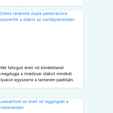
Két felizgult érett nő kíméletlenül
megdugja a tinédzser diákot mindkét
lyukon egyszerre a tanterem padlóján.