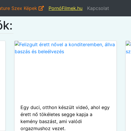
ture Szex Képek
PornóFilmek.hu
Kapcsolat
ók:
Egy duci, otthon készült videó, ahol egy
érett nő tökéletes segge kapja a
kemény baszást, ami valódi
orgazmushoz vezet.