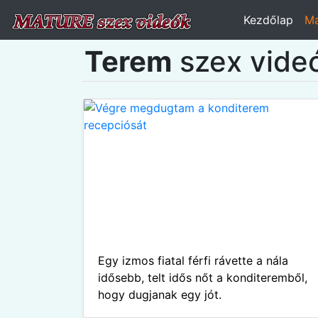
Kezdőlap
Ma
Terem
szex vide
Egy izmos fiatal férfi rávette a nála
idősebb, telt idős nőt a konditeremből,
hogy dugjanak egy jót.