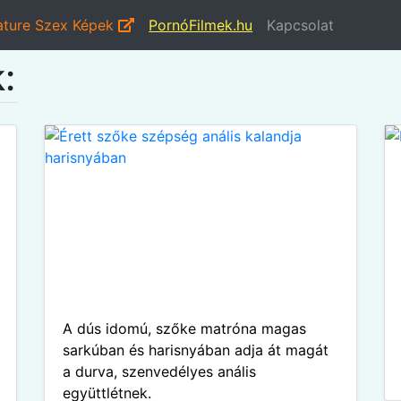
ture Szex Képek
PornóFilmek.hu
Kapcsolat
:
A dús idomú, szőke matróna magas
sarkúban és harisnyában adja át magát
a durva, szenvedélyes anális
együttlétnek.