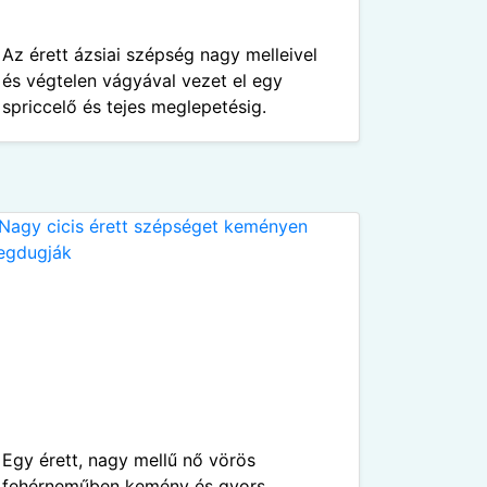
Az érett ázsiai szépség nagy melleivel
és végtelen vágyával vezet el egy
spriccelő és tejes meglepetésig.
Egy érett, nagy mellű nő vörös
fehérneműben kemény és gyors