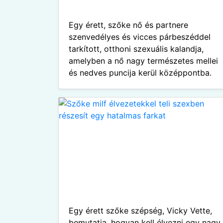
Egy érett, szőke nő és partnere
szenvedélyes és vicces párbeszéddel
tarkított, otthoni szexuális kalandja,
amelyben a nő nagy természetes mellei
és nedves puncija kerül középpontba.
Egy érett szőke szépség, Vicky Vette,
bemutatja, hogyan kell élvezni egy nagy