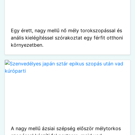
Egy érett, nagy mellű nő mély torokszopással és
anális kielégítéssel szórakoztat egy férfit otthoni
környezetben.
A nagy mellű ázsiai szépség először mélytorkos