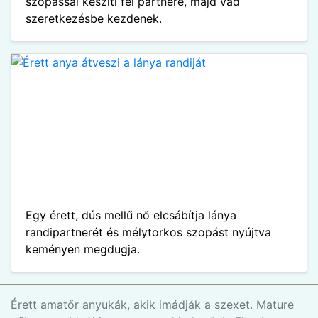
szopással készíti fel partnere, majd vad
szeretkezésbe kezdenek.
Egy érett, dús mellű nő elcsábítja lánya
randipartnerét és mélytorkos szopást nyújtva
keményen megdugja.
Érett amatőr anyukák, akik imádják a szexet. Mature