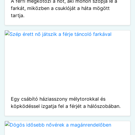
A férfi megkötözi a nőt, aki mohón szopja le a
farkát, miközben a csuklóját a háta mögött
tartja.
Egy csábító háziasszony mélytorokkal és
köpködéssel izgatja fel a férjét a hálószobában.