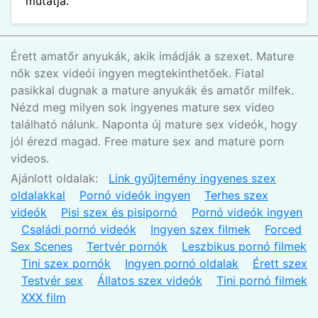
mutatja.
Érett amatőr anyukák, akik imádják a szexet. Mature
nők szex videói ingyen megtekinthetőek. Fiatal
pasikkal dugnak a mature anyukák és amatőr milfek.
Nézd meg milyen sok ingyenes mature sex video
található nálunk. Naponta új mature sex videók, hogy
jól érezd magad. Free mature sex and mature porn
videos.
Ajánlott oldalak:
Link gyűjtemény ingyenes szex
oldalakkal
Pornó videók ingyen
Terhes szex
videók
Pisi szex és pisipornó
Pornó videók ingyen
Családi pornó videók
Ingyen szex filmek
Forced
Sex Scenes
Tertvér pornók
Leszbikus pornó filmek
Tini szex pornók
Ingyen pornó oldalak
Érett szex
Testvér sex
Állatos szex videók
Tini pornó filmek
XXX film