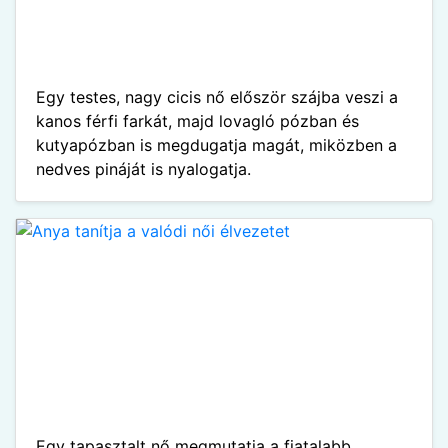
Egy testes, nagy cicis nő először szájba veszi a
kanos férfi farkát, majd lovagló pózban és
kutyapózban is megdugatja magát, miközben a
nedves pináját is nyalogatja.
Egy tapasztalt nő megmutatja a fiatalabb