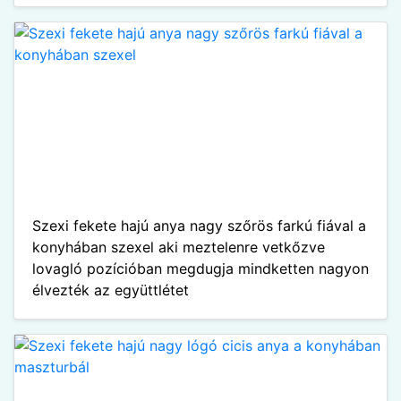
Szexi fekete hajú anya nagy szőrös farkú fiával a
konyhában szexel aki meztelenre vetkőzve
lovagló pozícióban megdugja mindketten nagyon
élvezték az együttlétet