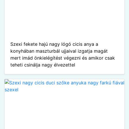
Szexi fekete hajú nagy lógó cicis anya a
konyhában maszturbál ujjaival izgatja magát
mert imád önkielégítést végezni és amikor csak
teheti csinálja nagy élvezettel