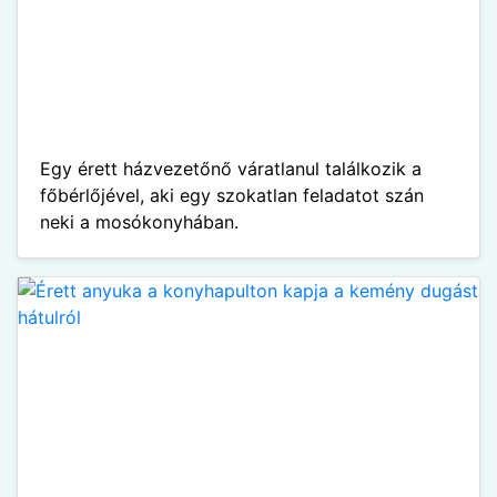
Egy érett házvezetőnő váratlanul találkozik a
főbérlőjével, aki egy szokatlan feladatot szán
neki a mosókonyhában.