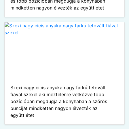
és több pozícióban megdugja a konyhában
mindketten nagyon élvezték az együttlétet
Szexi nagy cicis anyuka nagy farkú tetovált
fiával szexel aki meztelenre vetkőzve több
pozícióban megdugja a konyhában a szőrös
punciját mindketten nagyon élvezték az
együttlétet