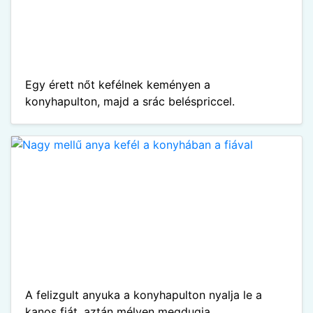
Egy érett nőt kefélnek keményen a
konyhapulton, majd a srác beléspriccel.
A felizgult anyuka a konyhapulton nyalja le a
kanos fiát, aztán mélyen megdugja.