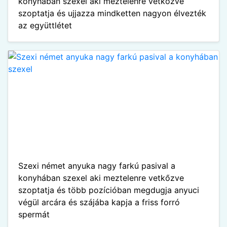
konyhában szexel aki meztelenre vetkőzve
szoptatja és ujjazza mindketten nagyon élvezték
az együttlétet
Szexi német anyuka nagy farkú pasival a
konyhában szexel aki meztelenre vetkőzve
szoptatja és több pozícióban megdugja anyuci
végül arcára és szájába kapja a friss forró
spermát