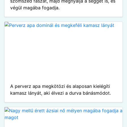
szomszéd faszát, majd megnyalja a seggét is, és
végül magába fogadja.
A perverz apa megkötözi és alaposan kielégíti
kamasz lányát, aki élvezi a durva bánásmódot.