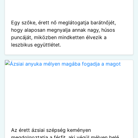
Egy szőke, érett nő meglátogatja barátnőjét,
hogy alaposan megnyalja annak nagy, húsos
puncáját, miközben mindketten élvezik a
leszbikus együttlétet.
Az érett ázsiai szépség keményen
megdolgoztatja a férfit, aki végül mélyen belé