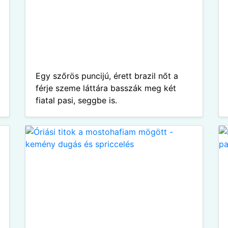
Egy szőrös puncijú, érett brazil nőt a
férje szeme láttára basszák meg két
fiatal pasi, seggbe is.