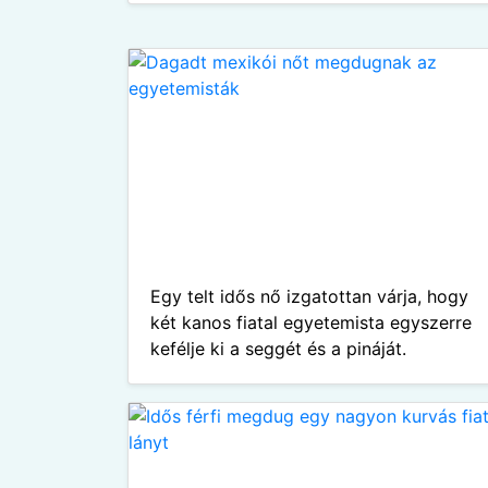
Egy telt idős nő izgatottan várja, hogy
két kanos fiatal egyetemista egyszerre
kefélje ki a seggét és a pináját.