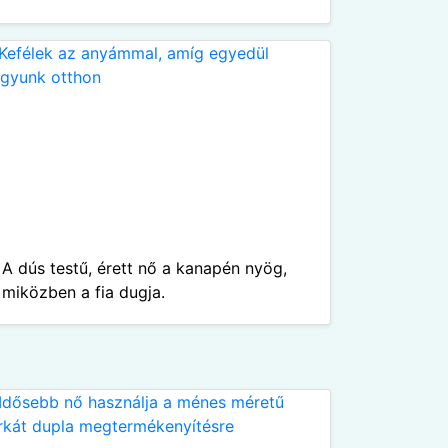
A dús testű, érett nő a kanapén nyög,
miközben a fia dugja.