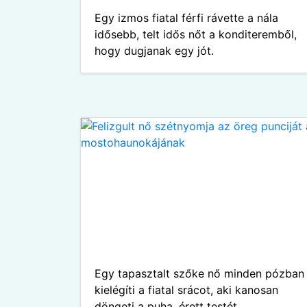
Egy izmos fiatal férfi rávette a nála
idősebb, telt idős nőt a konditeremből,
hogy dugjanak egy jót.
Egy tapasztalt szőke nő minden pózban
kielégíti a fiatal srácot, aki kanosan
döngeti a puha, érett testét.