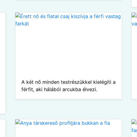
A két nő minden testrészükkel kielégíti a
férfit, aki hálából arcukba élvezi.