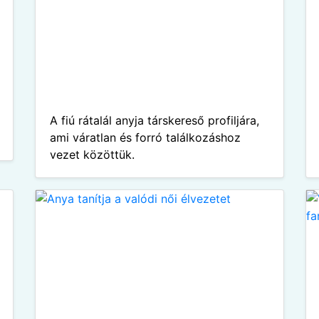
A fiú rátalál anyja társkereső profiljára,
ami váratlan és forró találkozáshoz
vezet közöttük.