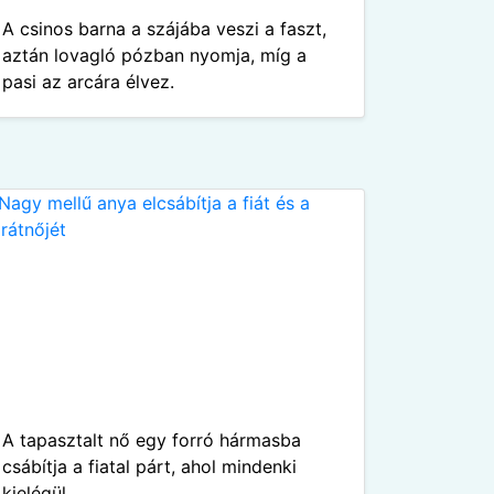
A csinos barna a szájába veszi a faszt,
aztán lovagló pózban nyomja, míg a
pasi az arcára élvez.
A tapasztalt nő egy forró hármasba
csábítja a fiatal párt, ahol mindenki
kielégül.