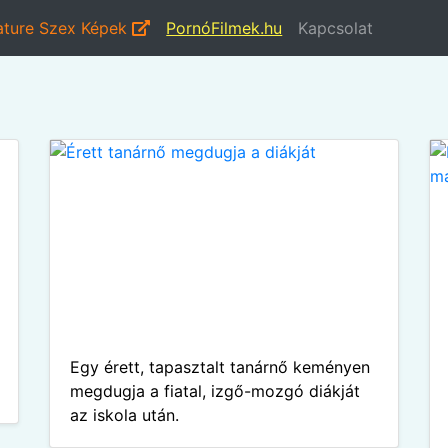
ture Szex Képek
PornóFilmek.hu
Kapcsolat
Egy érett, tapasztalt tanárnő keményen
megdugja a fiatal, izgő-mozgó diákját
az iskola után.