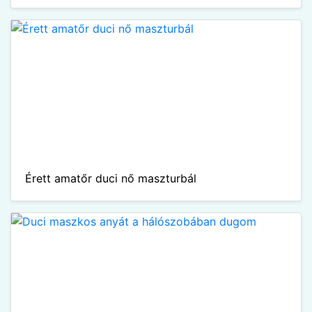
Érett amatőr duci nő maszturbál