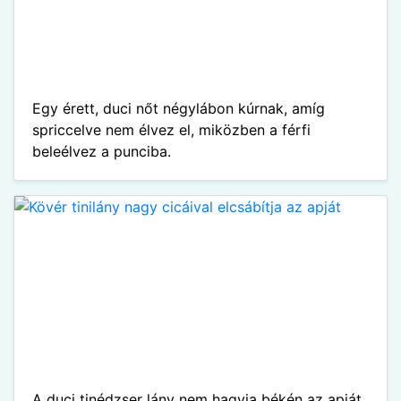
Egy érett, duci nőt négylábon kúrnak, amíg
spriccelve nem élvez el, miközben a férfi
beleélvez a punciba.
A duci tinédzser lány nem hagyja békén az apját,