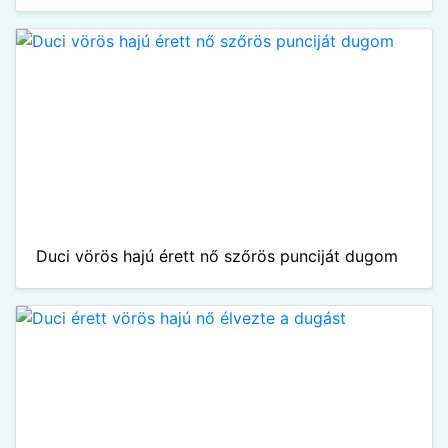
Duci vörös hajú érett nő szőrös punciját dugom