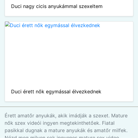
Duci nagy cicis anyukámmal szexeltem
Duci érett nők egymással élvezkednek
Érett amatőr anyukák, akik imádják a szexet. Mature
nők szex videói ingyen megtekinthetőek. Fiatal
pasikkal dugnak a mature anyukák és amatőr milfek.
Nézd meg milyen sok ingyenes mature sex video