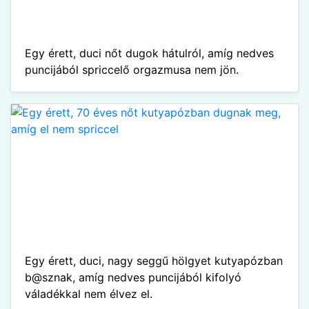
Egy érett, duci nőt dugok hátulról, amíg nedves
puncijából spriccelő orgazmusa nem jön.
Egy érett, duci, nagy seggű hölgyet kutyapózban
b@sznak, amíg nedves puncijából kifolyó
váladékkal nem élvez el.