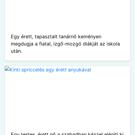
Egy érett, tapasztalt tanárnő keményen
megdugja a fiatal, izgő-mozgó diákját az iskola
után.
Egy testes, érett nő a szabadban kézzel elégíti ki