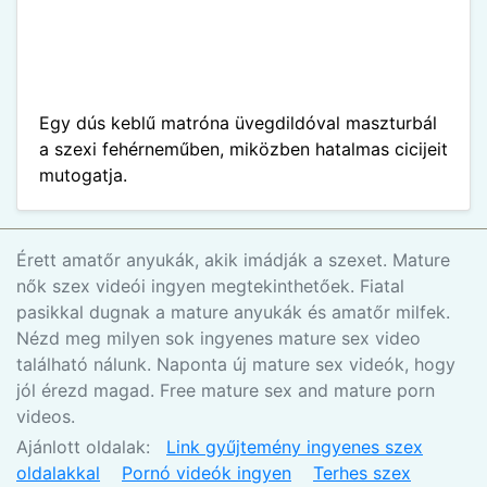
Egy dús keblű matróna üvegdildóval maszturbál
a szexi fehérneműben, miközben hatalmas cicijeit
mutogatja.
Érett amatőr anyukák, akik imádják a szexet. Mature
nők szex videói ingyen megtekinthetőek. Fiatal
pasikkal dugnak a mature anyukák és amatőr milfek.
Nézd meg milyen sok ingyenes mature sex video
található nálunk. Naponta új mature sex videók, hogy
jól érezd magad. Free mature sex and mature porn
videos.
Ajánlott oldalak:
Link gyűjtemény ingyenes szex
oldalakkal
Pornó videók ingyen
Terhes szex