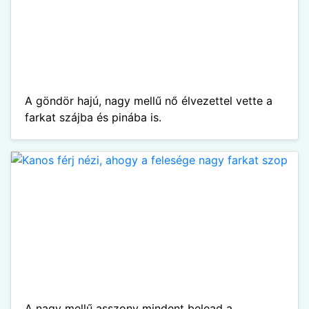
A göndör hajú, nagy mellű nő élvezettel vette a
farkat szájba és pinába is.
A nagy mellű asszony mindent belead a