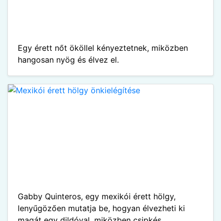
Egy érett nőt ököllel kényeztetnek, miközben
hangosan nyög és élvez el.
Gabby Quinteros, egy mexikói érett hölgy,
lenyűgözően mutatja be, hogyan élvezheti ki
magát egy dildóval, miközben csipkés